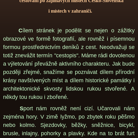
cestování
po zajímavých
místech Č
esko-Slovenska
i
místech v zahraničí.
C
ílem stránek je podělit se nejen o zážitky
obrazové ve formě fotografií, ale rovněž i písemnou
formou prostřednictvím deníků z cest. Neodvažuji se
totiž znevážit termín "cestopis". Máme rádi dovolenou
a výletování převážně aktivního charakteru. Jak bude
později zřejmé, snažíme se poznávat dílem přírodní
krásy navštívených míst a dílem historické památky i
architektonické skvosty lidskou rukou stvořené. A
někdy tou rukou i zbořené.
S
port nám rovněž není cizí. Učarovali nám
zejména hory. V zimě lyžmo, po zbytek roku pěšmo
nebo kolmo. Sjezdovky, běžky, sněžnice, bicykl,
brusle, inlajny, pohorky a plavky. Kde na to brát furt