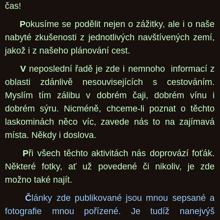
čas!
P
okusíme se podělit nejen o zážitky, ale i o naše
nabyté zkušenosti z jednotlivých navštívených zemí,
jakož i z našeho plánování cest.
V
neposlední řadě je zde i nemnoho informací z
oblasti zdánlivě nesouvisejících s cestováním.
Myslím tím zálibu v dobrém čaji, dobrém vínu i
dobrém sýru. Nicméně, chceme-li poznat o těchto
laskominách něco víc, zavede nás to na zajímavá
místa. Někdy i doslova.
P
ři všech těchto aktivitách nás doprovází foťák.
Některé fotky, ať už povedené či nikoliv, je zde
možno také najít.
Č
lánky zde publikované jsou mnou sepsané a
fotografie mnou pořízené. Je tudíž nanejvýš